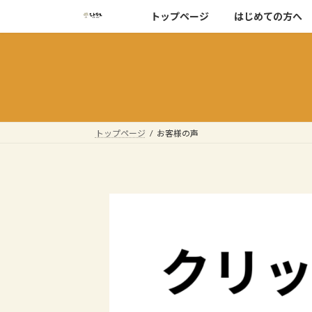
コ
ナ
トップページ
はじめての方へ
ン
ビ
テ
ゲ
ン
ー
ツ
シ
へ
ョ
ス
ン
キ
に
トップページ
お客様の声
ッ
移
プ
動