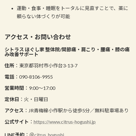
運動・食事・睡眠をトータルに見直すことで、薬に
頼らない体づくりが可能
アクセス・お問い合わせ
シトラス ほぐし家 整体院/関節痛・肩こり・腰痛・膝の痛
み改善サポート
住所
：東京都羽村市小作台3-13-7
電話
：090-8106-9955
営業時間
：9:00〜17:00
定休日
：火・日曜日
アクセス
：JR青梅線小作駅から徒歩5分／無料駐車場あり
公式サイト
：
https://www.citrus-hogushi.jp
LINE予約
：＠
citrus_hogushi