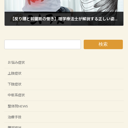
【反り腰と前鋸筋の働き】理学療法士が解説する正しい姿勢改善と整体アプローチ【羽村市】
2025年11月3日
検索
お悩み症状
上肢症状
下肢症状
中枢系症状
整体院NEWS
治療手技
腰部症状