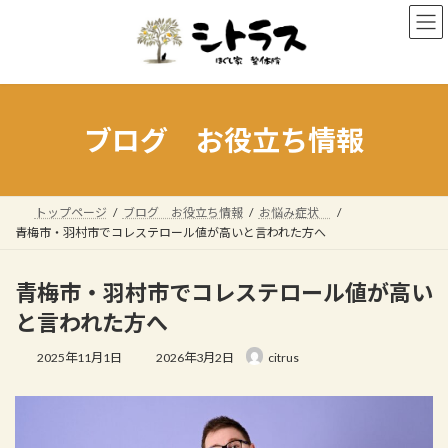
コ
ナ
ン
ビ
テ
ゲ
ン
ー
ツ
シ
ブログ お役立ち情報
へ
ョ
ス
ン
キ
に
トップページ
ブログ お役立ち情報
お悩み症状
ッ
移
青梅市・羽村市でコレステロール値が高いと言われた方へ
プ
動
青梅市・羽村市でコレステロール値が高い
と言われた方へ
最
2025年11月1日
2026年3月2日
citrus
終
更
新
日